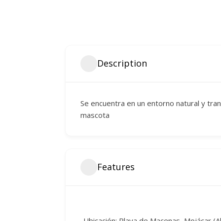
Description
Se encuentra en un entorno natural y tranq
mascota
Features
-Ubicación: Playa de Macenas, Mojácar (Al