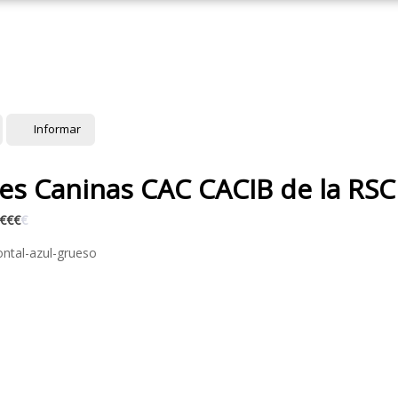
Informar
nes Caninas CAC CACIB de la RS
€
€
€
€