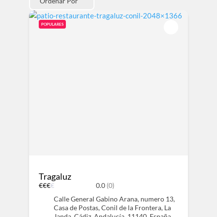
Ordenar Por
POPULARES
Tragaluz
€
€
€
€
0.0
(0)
Calle General Gabino Arana, numero 13,
Casa de Postas, Conil de la Frontera, La
Janda, Cádiz, Andalucía, 11140, España