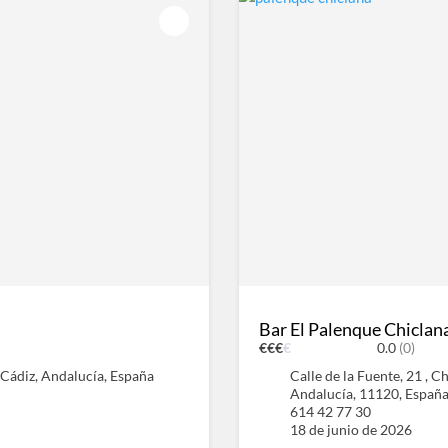
Bar El Palenque Chiclan
€
€
€
€
0.0
(0)
 Cádiz, Andalucía, España
Calle de la Fuente, 21 , C
Andalucía, 11120, Españ
614 42 77 30
18 de junio de 2026