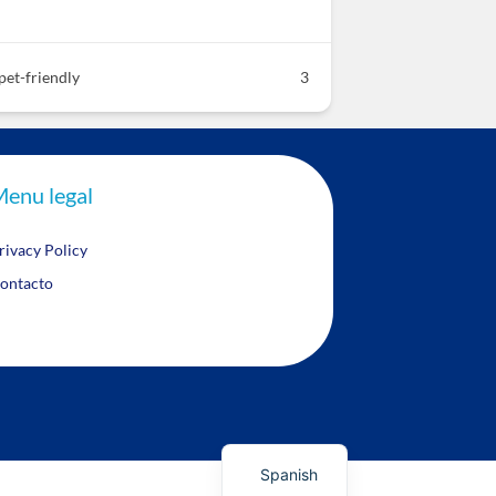
pet-friendly
3
enu legal
rivacy Policy
ontacto
English
Spanish