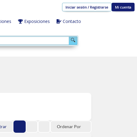
Iniciar sesión / Registrarse
Mi cuenta
iones
Exposiciones
Contacto
🔍
trar
Ordenar Por